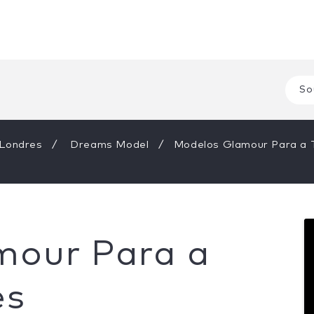
So
Londres
Dreams Model
Modelos Glamour Para a 
mour Para a
es