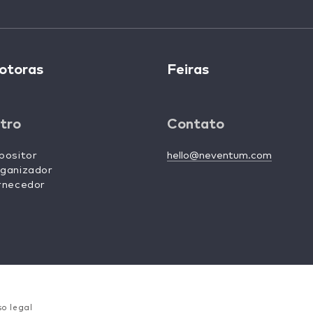
otoras
Feiras
tro
Contato
positor
hello@neventum.com
ganizador
rnecedor
so legal