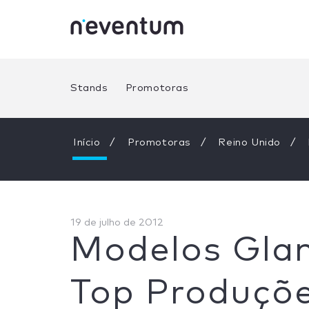
Stands
Promotoras
Início
Promotoras
Reino Unido
19 de julho de 2012
Modelos Gla
Top Produçõ