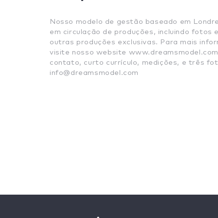
Nosso modelo de gestão baseado em Londres
em circulação de produções, incluindo fotos 
outras produções exclusivas. Para mais inf
visite nosso website www.dreamsmodel.com,
contato, curto currículo, medições, e três fot
info@dreamsmodel.com