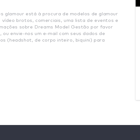
 glamour está à procura de modelos de glamour
e vídeo brotos, comerciais, uma lista de eventos e
ormações sobre Dreams Model Gestão por favor
 ou envie-nos um e-mail com seus dados de
os (headshot, de corpo inteiro, biquini) para