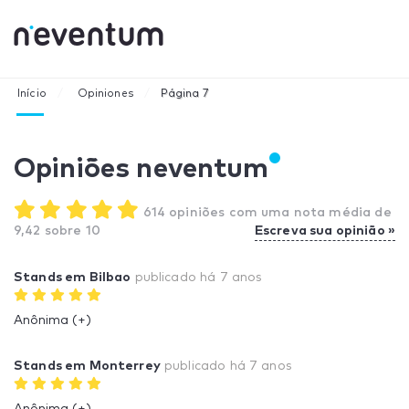
Início
Opiniones
Página 7
Opiniões neventum
614 opiniões com uma nota média de
9,42 sobre 10
Escreva sua opinião »
Stands em Bilbao
publicado
há 7 anos
Anônima (+)
Stands em Monterrey
publicado
há 7 anos