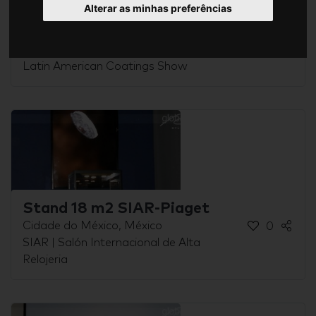
Alterar as minhas preferências
Wacker 72m2 doble piso - Anafapyt
Citbanamex
Cidade do México, México
0
Latin American Coatings Show
Stand 18 m2 SIAR-Piaget
Cidade do México, México
0
SIAR | Salón Internacional de Alta
Relojeria