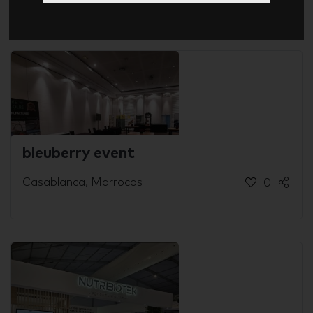
Logismed
bleuberry event
Casablanca, Marrocos
0