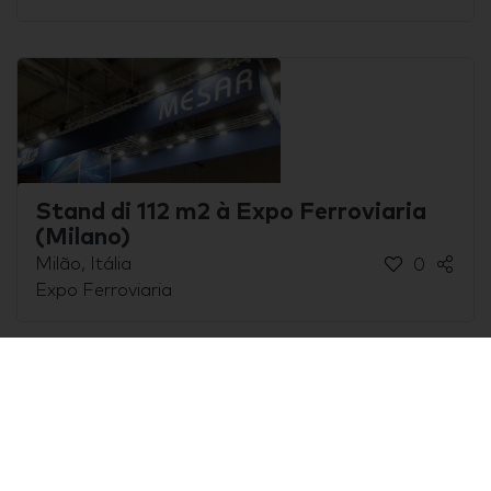
Stand di 112 m2 à Expo Ferroviaria
(Milano)
Milão, Itália
0
Expo Ferroviaria