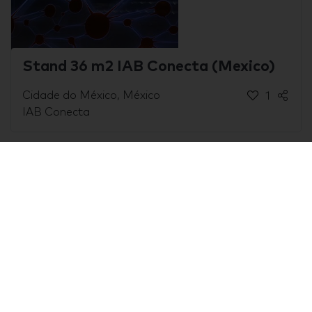
Stand 36 m2 IAB Conecta (Mexico)
Cidade do México, México
1
IAB Conecta
Stand 30 m2 Expo CIHAC (Ciudad de
México)
Cidade do México, México
0
Expo CIHAC