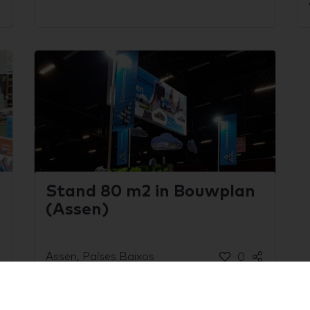
Stand 80 m2 in Bouwplan
(Assen)
Assen, Países Baixos
0