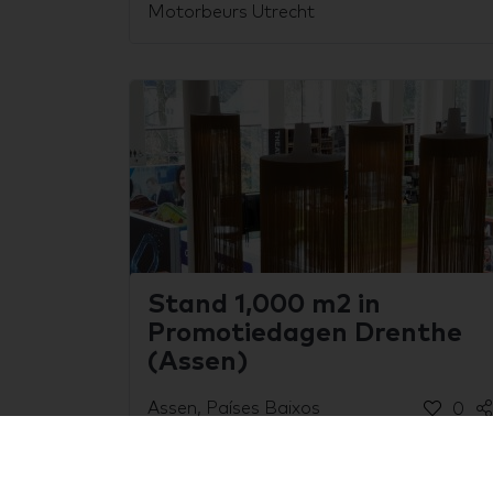
Motorbeurs Utrecht
Stand 1,000 m2 in
Promotiedagen Drenthe
(Assen)
Assen, Países Baixos
0