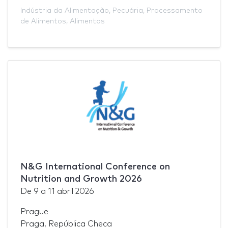
Indústria da Alimentação
,
Pecuária
,
Processamento
de Alimentos
,
Alimentos
N&G International Conference on
Nutrition and Growth 2026
De
9
a
11 abril 2026
Prague
Praga, República Checa