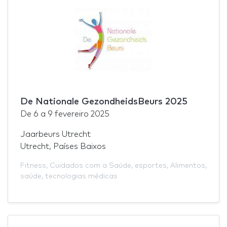
De Nationale GezondheidsBeurs 2025
De
6
a
9 fevereiro 2025
Jaarbeurs Utrecht
Utrecht, Países Baixos
Fitness
,
Cuidados com a Saúde
,
esportes
,
Alimentos
,
saúde
,
tecnologias médicas