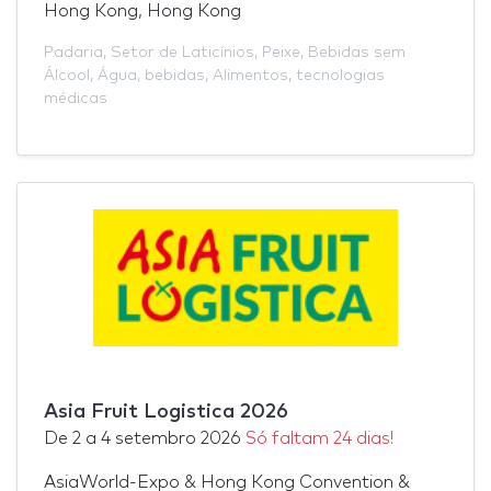
Hong Kong, Hong Kong
Padaria
,
Setor de Laticínios
,
Peixe
,
Bebidas sem
Álcool
,
Água
,
bebidas
,
Alimentos
,
tecnologias
médicas
Asia Fruit Logistica 2026
De
2
a
4 setembro 2026
Só faltam 24 dias!
AsiaWorld-Expo & Hong Kong Convention &