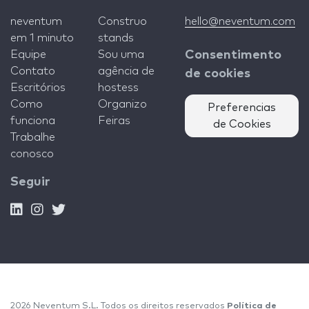
neventum
Construo
hello@neventum.com
em 1 minuto
stands
Equipe
Sou uma
Consentimento
Contato
agência de
de cookies
Escritórios
hostess
Como
Organizo
Preferencias
funciona
Feiras
de Cookies
Trabalhe
conosco
Seguir
2026 Neventum S.L. Todos os direitos reservados
Política de