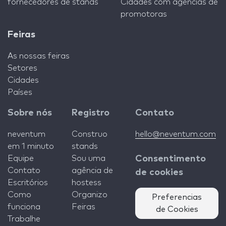
fornecedores de stands
Cidades com agências de
promotoras
Feiras
As nossas feiras
Setores
Cidades
Países
Sobre nós
Registro
Contato
neventum
Construo
hello@neventum.com
em 1 minuto
stands
Equipe
Sou uma
Consentimento
Contato
agência de
de cookies
Escritórios
hostess
Como
Organizo
Preferencias
funciona
Feiras
de Cookies
Trabalhe