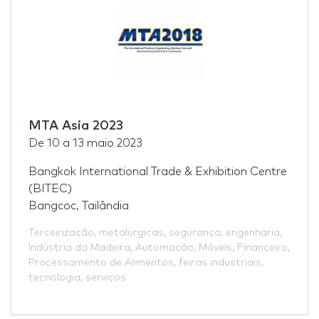
MTA Asia 2023
De
10
a
13 maio 2023
Bangkok International Trade & Exhibition Centre
(BITEC)
Bangcoc, Tailândia
Terceirização
,
metalúrgicas
,
segurança
,
engenharia
,
Indústria da Madeira
,
Automação
,
Móveis
,
Financeiro
,
Processamento de Alimentos
,
feiras industriais
,
tecnologia
,
serviços