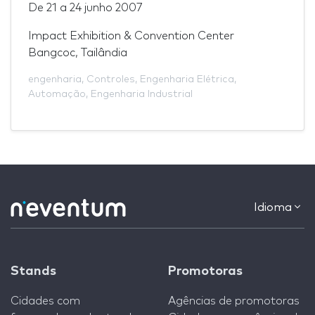
De
21
a
24 junho 2007
Impact Exhibition & Convention Center
Bangcoc, Tailândia
engenharia
,
Controles
,
Engenharia Elétrica
,
Automação
,
Engenharia Industrial
Idioma
Stands
Promotoras
Cidades com
Agências de promotoras