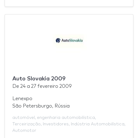
Auto Slovakia 2009
De
24
a
27 fevereiro 2009
Lenexpo
São Petersburgo, Rússia
automóvel
,
engenharia automobilística
,
Terceirização
,
Investidores
,
Indústria Automobilística
,
Automotor