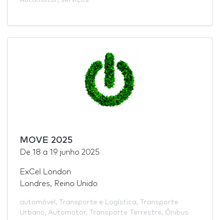
MOVE 2025
De
18
a
19 junho 2025
ExCel London
Londres, Reino Unido
automóvel
,
Transporte e Logística
,
Transporte
Urbano
,
Automotor
,
Transporte Terrestre
,
Ônibus