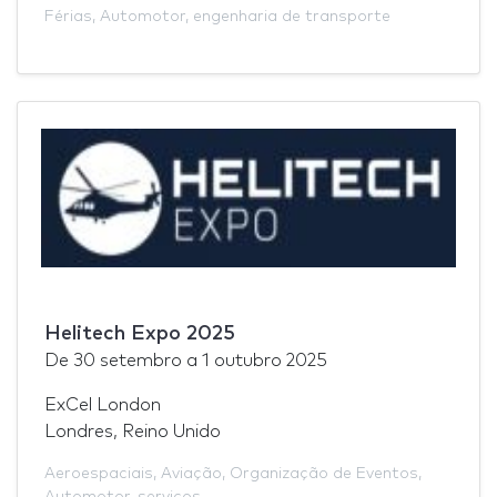
Férias
,
Automotor
,
engenharia de transporte
Helitech Expo 2025
De
30 setembro
a
1 outubro 2025
ExCel London
Londres, Reino Unido
Aeroespaciais
,
Aviação
,
Organização de Eventos
,
Automotor
,
serviços