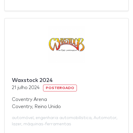
Waxstock 2024
21 julho 2024
POSTERGADO
Coventry Arena
Coventry, Reino Unido
automóvel
,
engenharia automobilística
,
Automotor
,
lazer
,
máquinas-ferramentas