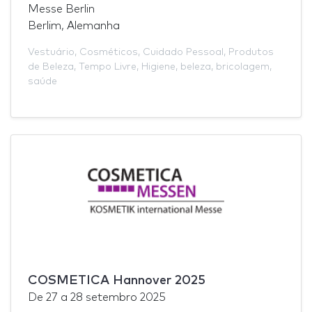
Messe Berlin
Berlim, Alemanha
Vestuário
,
Cosméticos
,
Cuidado Pessoal
,
Produtos
de Beleza
,
Tempo Livre
,
Higiene
,
beleza
,
bricolagem
,
saúde
COSMETICA Hannover 2025
De
27
a
28 setembro 2025