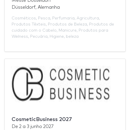
Messe Düsseldorf
Düsseldorf, Alemanha
Cosméticos
,
Pesca
,
Perfumaria
,
Agricultura
,
Produtos Têxteis
,
Produtos de Beleza
,
Produtos de
cuidado com o Cabelo
,
Manicure
,
Produtos para
Welness
,
Pecuária
,
Higiene
,
beleza
CosmeticBusiness 2027
De
2
a
3 junho 2027