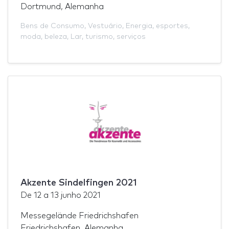
Dortmund, Alemanha
Bens de Consumo
,
Vestuário
,
Energia
,
esportes
,
moda
,
beleza
,
Lar
,
turismo
,
serviços
Akzente Sindelfingen 2021
De
12
a
13 junho 2021
Messegelände Friedrichshafen
Friedrichshafen, Alemanha