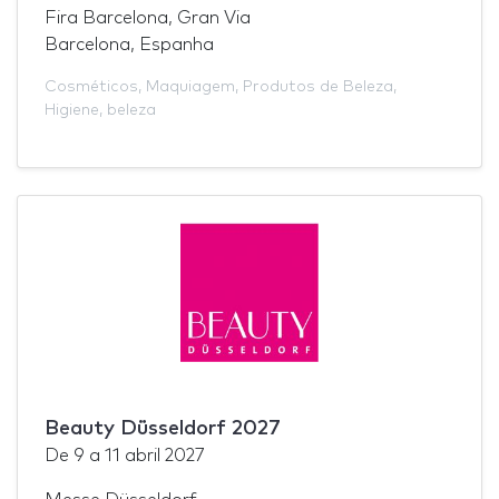
Fira Barcelona, Gran Via
Barcelona, Espanha
Cosméticos
,
Maquiagem
,
Produtos de Beleza
,
Higiene
,
beleza
Beauty Düsseldorf 2027
De
9
a
11 abril 2027