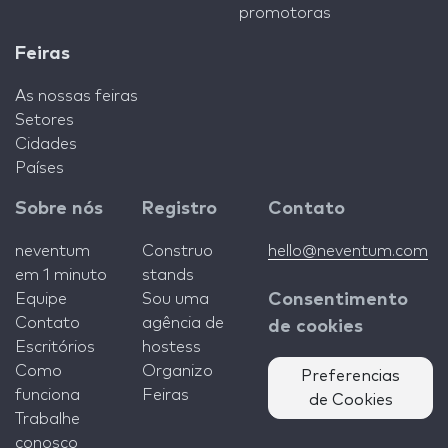
promotoras
Feiras
As nossas feiras
Setores
Cidades
Países
Sobre nós
Registro
Contato
neventum
Construo
hello@neventum.com
em 1 minuto
stands
Equipe
Sou uma
Consentimento
Contato
agência de
de cookies
Escritórios
hostess
Como
Organizo
Preferencias
funciona
Feiras
de Cookies
Trabalhe
conosco