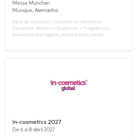
Messe München
Munique, Alemanha
Bens de Consumo
,
Cosméticos
,
Alimentos
Saudáveis
,
Manicure
,
Essências e Fragrâncias
,
Dermatologia
,
Higiene
,
moda
,
beleza
,
saúde
In-cosmetics 2027
De
6
a
8 abril 2027