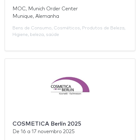
MOC, Munich Order Center
Munique, Alemanha
Bens de Consumo
,
Cosméticos
,
Produtos de Beleza
,
Higiene
,
beleza
,
saúde
COSMETICA Berlin 2025
De
16
a
17 novembro 2025