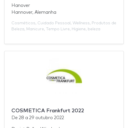
Hanover
Hannover, Alemanha
Cosméticos
,
Cuidado Pessoal
,
Wellness
,
Produtos de
Beleza
,
Manicure
,
Tempo Livre
,
Higiene
,
beleza
COSMETICA Frankfurt 2022
De
28
a
29 outubro 2022