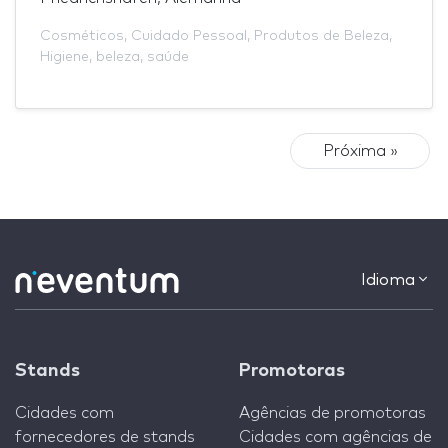
Cosméticos
,
Cuidado Pessoal
,
Produtos de Beleza
,
Higiene
,
beleza
,
saúde
Próxima »
Idioma
Stands
Promotoras
Cidades com
Agências de promotoras
fornecedores de stands
Cidades com agências de