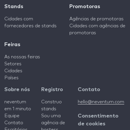
Stands
Promotoras
Cidades com
Agências de promotoras
fornecedores de stands
Cidades com agências de
promotoras
Feiras
As nossas feiras
Setores
Cidades
Países
Sobre nós
Registro
Contato
neventum
Construo
hello@neventum.com
em 1 minuto
stands
Equipe
Sou uma
Consentimento
Contato
agência de
de cookies
Escritórios
hostess