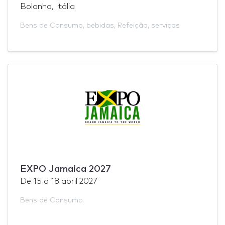
Bolonha, Itália
Bens de Consumo
,
bebidas
,
Refeição
,
serviços
EXPO Jamaica 2027
De
15
a
18 abril 2027
Bens de Consumo