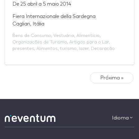
De
25 abril
a
5 maio 2014
Fiera Internazionale della Sardegna
Cagliari, Itália
Bens de Consumo
,
Vestuário
,
Alimentício
,
Organizações de Turismo
,
Artigos para o Lar
,
presentes
,
Alimentos
,
turismo
,
lazer
,
Decoração
Próxima »
Idioma