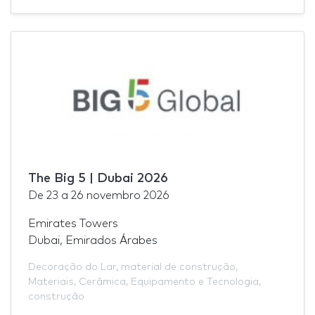
The Big 5 | Dubai 2026
De
23
a
26 novembro 2026
Emirates Towers
Dubai, Emirados Árabes
Decoração do Lar
,
material de construção
,
Materiais
,
Cerâmica
,
Equipamento e Tecnologia
,
construção