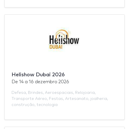
Helishow Dubai 2026
De
14
a
16 dezembro 2026
Defesa
,
Brindes
,
Aeroespaciais
,
Relojoaria
,
Transporte Aéreo
,
Festas
,
Artesanato
,
joalheria
,
construção
,
tecnologia