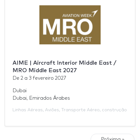
AIME | Aircraft Interior Middle East /
MRO Middle East 2027
De
2
a
3 fevereiro 2027
Dubai
Dubai, Emirados Árabes
Linhas Aéreas
,
Aviões
,
Transporte Aéreo
,
construção
Próxima »