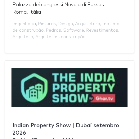
Palazzo dei congressi Nuvola di Fuksas
Roma, Itália
engenharia
,
Pinturas
,
Design
,
Arquitetura
,
material
de construção
,
Pedras
,
Software
,
Revestimentos
,
Arquiteto
,
Arquitetos
,
construção
Indian Property Show | Dubai setembro
2026