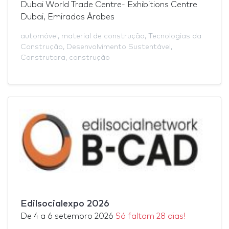
Dubai World Trade Centre- Exhibitions Centre
Dubai, Emirados Árabes
automóvel
,
material de construção
,
Tecnologias da
Construção
,
Desenvolvimento Sustentável
,
Construtora
,
construção
Edilsocialexpo 2026
De
4
a
6 setembro 2026
Só faltam 28 dias!