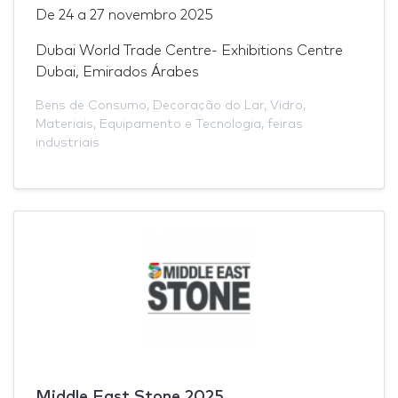
De
24
a
27 novembro 2025
Dubai World Trade Centre- Exhibitions Centre
Dubai, Emirados Árabes
Bens de Consumo
,
Decoração do Lar
,
Vidro
,
Materiais
,
Equipamento e Tecnologia
,
feiras
industriais
Middle East Stone 2025