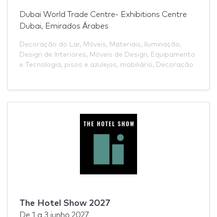
Dubai World Trade Centre- Exhibitions Centre
Dubai, Emirados Árabes
Decoração do Lar
,
Móveis
,
Materiais
,
Iluminação
,
Design de Interiores
,
Móveis de Design
,
Equipamento
e Tecnologia
,
pisos e azulejos
,
mobiliário
,
Decoração
The Hotel Show 2027
De
1
a
3 junho 2027