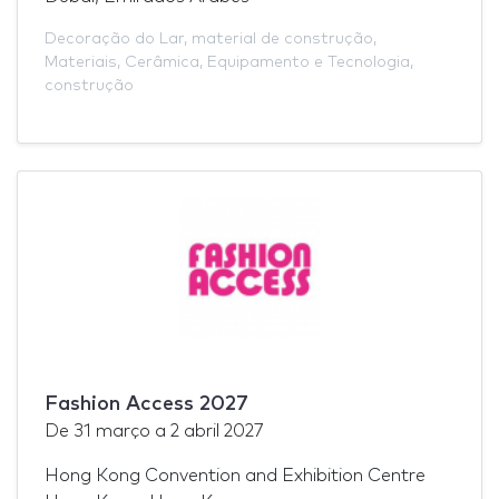
Decoração do Lar
,
material de construção
,
Materiais
,
Cerâmica
,
Equipamento e Tecnologia
,
construção
Fashion Access 2027
De
31 março
a
2 abril 2027
Hong Kong Convention and Exhibition Centre