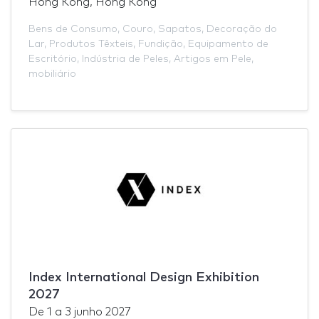
Hong Kong, Hong Kong
Bens de Consumo
,
Couro
,
Sapatos
,
Decoração do
Lar
,
Produtos Têxteis
,
Fundição
,
Equipamento de
Escritório
,
Indústria de Peles
,
Artigos em Pele
,
mobiliário
Index International Design Exhibition
2027
De
1
a
3 junho 2027