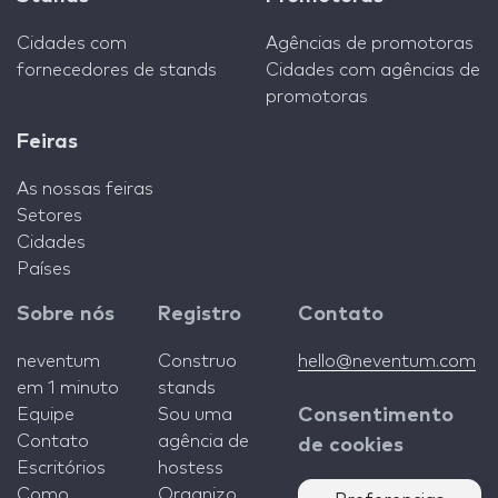
Cidades com
Agências de promotoras
fornecedores de stands
Cidades com agências de
promotoras
Feiras
As nossas feiras
Setores
Cidades
Países
Sobre nós
Registro
Contato
neventum
Construo
hello@neventum.com
em 1 minuto
stands
Equipe
Sou uma
Consentimento
Contato
agência de
de cookies
Escritórios
hostess
Como
Organizo