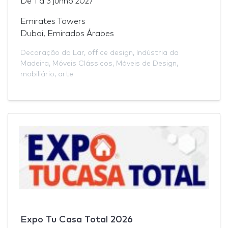
De
1
a
3 junho 2027
Emirates Towers
Dubai, Emirados Árabes
Decoração do Lar
,
office design
,
Indústria da
Madeira
,
Móveis Clássicos
,
Móveis de Design
,
mobiliário
,
arte
Expo Tu Casa Total 2026