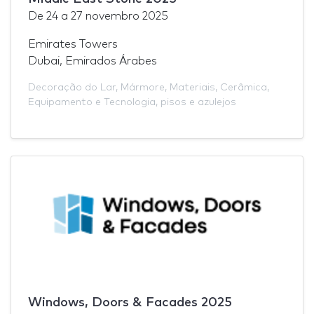
De
24
a
27 novembro 2025
Emirates Towers
Dubai, Emirados Árabes
Decoração do Lar
,
Mármore
,
Materiais
,
Cerâmica
,
Equipamento e Tecnologia
,
pisos e azulejos
Windows, Doors & Facades 2025