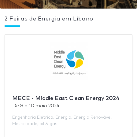
2 Feiras de Energia em Líbano
MECE - Middle East Clean Energy 2024
De
8
a
10 maio 2024
Engenharia Elétrica
,
Energia
,
Energia Renovável
,
Eletricidade
,
oil & gas