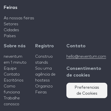
Feiras
As nossas feiras
Setores
Cidades
Países
Sobre nós
Registro
Contato
neventum
Construo
hello@neventum.com
em 1 minuto
stands
Equipe
Sou uma
Consentimento
Contato
agência de
de cookies
Escritórios
hostess
Como
Organizo
Preferencias
funciona
Feiras
de Cookies
Trabalhe
conosco