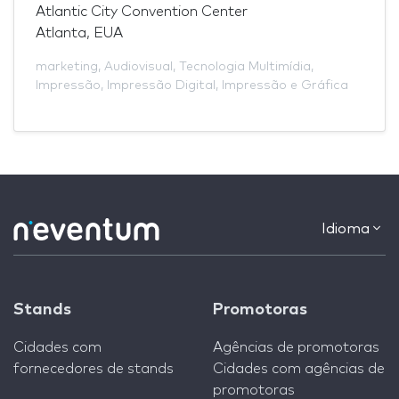
Atlantic City Convention Center
Atlanta, EUA
marketing
,
Audiovisual
,
Tecnologia Multimídia
,
Impressão
,
Impressão Digital
,
Impressão e Gráfica
Idioma
Stands
Promotoras
Cidades com
Agências de promotoras
fornecedores de stands
Cidades com agências de
promotoras