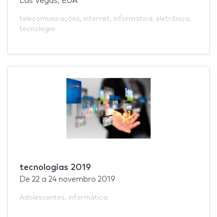
Las Vegas, EUA
telecomunicações
,
internet
,
informática
,
eletrônica
,
tecnologia
tecnologias 2019
De
22
a
24 novembro 2019
Adolescentes
,
informática