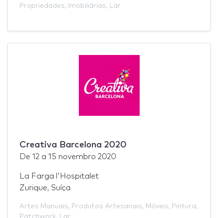
Propriedades
,
Imobiliárias
,
Lar
Creativa Barcelona 2020
De
12
a
15 novembro 2020
La Farga l'Hospitalet
Zurique, Suíça
Artes Manuais
,
Produtos Artesanais
,
Móveis
,
Pintura
,
Patchwork
,
Lar