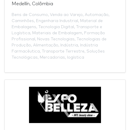
Medellín, Colômbia
Bens de Consumo
,
Venda ao Varejo
,
Automação
,
Caminhões
,
Engenharia Industrial
,
Material de
Embalagens
,
Tecnologia Digital
,
Transporte e
Logística
,
Materiais de Embalagem
,
Formação
Profissional
,
Novas Tecnologias
,
Tecnologias de
Produção
,
Alimentação
,
Indústria
,
Indústria
Farmacêutica
,
Transporte Terrestre
,
Soluções
Tecnológicas
,
Mercadorias
,
logística