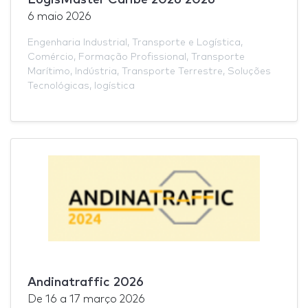
6 maio 2026
Engenharia Industrial
,
Transporte e Logística
,
Comércio
,
Formação Profissional
,
Transporte
Marítimo
,
Indústria
,
Transporte Terrestre
,
Soluções
Tecnológicas
,
logística
Andinatraffic 2026
De
16
a
17 março 2026