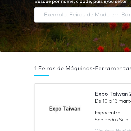
Busque por nome, cidade, país e/ou setor
1 Feiras de Máquinas-Ferrament
Expo Taiwan 
De
10
a
13 març
Expocentro
San Pedro Sula,