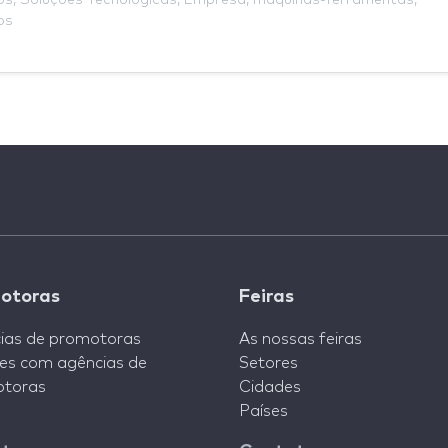
os
,
Soluções Tecnológicas
,
Empresa
,
máquinas-ferramentas
,
os
otoras
Feiras
ias de promotoras
As nossas feiras
es com agências de
Setores
toras
Cidades
Países