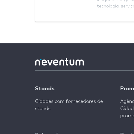
Máquinas
,
Negóci
tecnologia
,
serviç
Stands
Prom
Cidades com fornecedores de
Agênc
stands
Cidad
promo