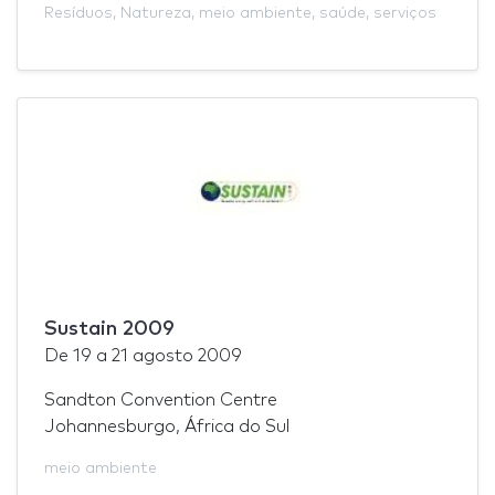
Resíduos
,
Natureza
,
meio ambiente
,
saúde
,
serviços
Sustain 2009
De
19
a
21 agosto 2009
Sandton Convention Centre
Johannesburgo, África do Sul
meio ambiente