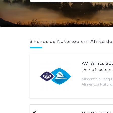
3 Feiras de Natureza em África do
AVI Africa 20
De
7
a
8 outubr
Alimentício
,
Máqui
Alimentos Natura