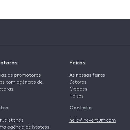
otoras
Feiras
ias de promotoras
As nossas feiras
es com agências de
Setores
toras
Cidades
Países
stro
Contato
ruo stands
hello@neventum.com
ma agência de hostess