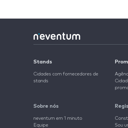
Stands
Prom
Cidades com fornecedores de
Agênc
stands
Cidad
promo
Sobre nós
Regi
neventum em 1 minuto
Const
Equipe
Sou u