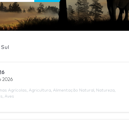
 Sul
26
o 2026
nas Agrícolas
,
Agricultura
,
Alimentação Natural
,
Natureza
,
is
,
Aves