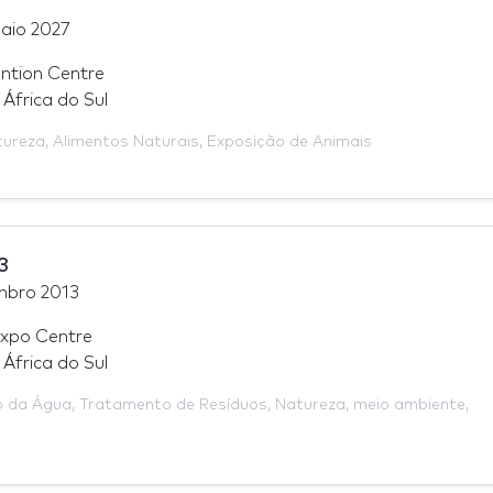
aio 2027
ntion Centre
África do Sul
tureza
,
Alimentos Naturais
,
Exposição de Animais
3
mbro 2013
xpo Centre
África do Sul
 da Água
,
Tratamento de Resíduos
,
Natureza
,
meio ambiente
,