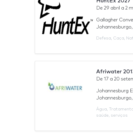
HuntEx 2027
De
29 abril
a
2 m
Gallagher Conve
Johannesburgo, 
Defesa
,
Caça
,
Na
Afriwater 201
De
17
a
20 sete
Johannesburg E
Johannesburgo, 
Água
,
Tratamento
saúde
,
serviços