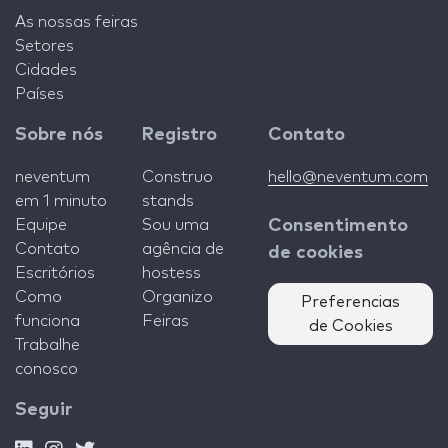
As nossas feiras
Setores
Cidades
Países
Sobre nós
Registro
Contato
neventum
Construo
hello@neventum.com
em 1 minuto
stands
Equipe
Sou uma
Consentimento
Contato
agência de
de cookies
Escritórios
hostess
Como
Organizo
Preferencias
funciona
Feiras
de Cookies
Trabalhe
conosco
Seguir