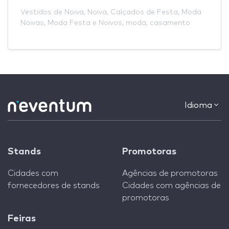
Vestidos de Noiva
,
Noiva
,
Calçados de Festa
,
Moda
Noivas
,
Moda Festa e Noivos
,
moda
,
casamento
Idioma
Stands
Promotoras
Cidades com
Agências de promotoras
fornecedores de stands
Cidades com agências de
promotoras
Feiras