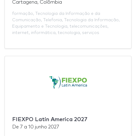
Cartagena, Colômbia
formação
,
Tecnologia da Informação e da
Comunicação
,
Telefonia
,
Tecnologia da Informação
,
Equipamento e Tecnologia
,
telecomunicações
,
internet
,
informática
,
tecnologia
,
serviços
FIEXPO Latin America 2027
De
7
a
10 junho 2027