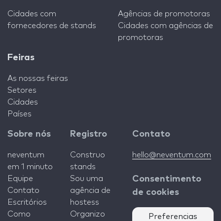
Cidades com
Agências de promotoras
fornecedores de stands
Cidades com agências de
promotoras
Feiras
As nossas feiras
Setores
Cidades
Países
Sobre nós
Registro
Contato
neventum
Construo
hello@neventum.com
em 1 minuto
stands
Equipe
Sou uma
Consentimento
Contato
agência de
de cookies
Escritórios
hostess
Como
Organizo
Preferencias