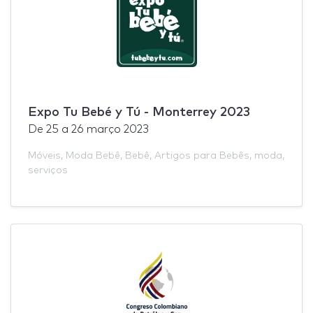
Expo Tu Bebé y Tú - Monterrey 2023
De
25
a
26 março 2023
Móveis
,
Moda Bebê
,
Bebê
,
Artigos para Bebês
,
moda
,
serviços