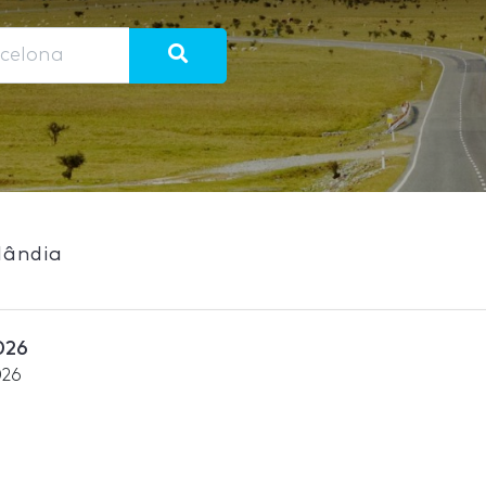
lândia
026
026