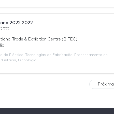
iland 2022 2022
 2022
tional Trade & Exhibition Centre (BITEC)
dia
ia do Plástico
,
Tecnologias de Fabricação
,
Processamento de
ndustriais
,
tecnologia
Próxima