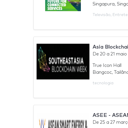
Singapura, Sing
Televisão
,
Entret
Asia Blockcha
De
20
a
21 maio
True Icon Hall
Bangcoc, Tailân
tecnologia
ASEE - ASEAN
De
25
a
27 març