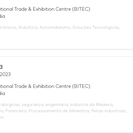
tional Trade & Exhibition Centre (BITEC)
dia
trônicos
,
Robótica
,
Automobilismo
,
Soluções Tecnológicas
,
3
 2023
tional Trade & Exhibition Centre (BITEC)
dia
alúrgicas
,
segurança
,
engenharia
,
Indústria da Madeira
,
is
,
Financeiro
,
Processamento de Alimentos
,
feiras industriais
,
os