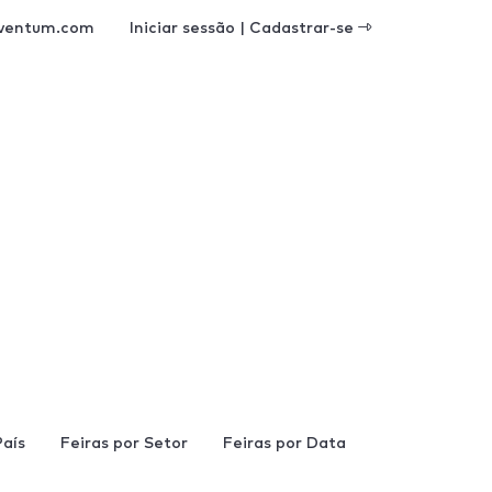
ventum.com
Iniciar sessão | Cadastrar-se
País
Feiras por Setor
Feiras por Data