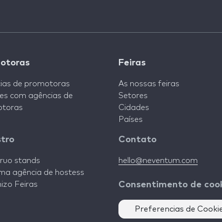
otoras
Feiras
ias de promotoras
As nossas feiras
es com agências de
Setores
toras
Cidades
Países
stro
Contato
ruo stands
hello@neventum.com
ma agência de hostess
izo Feiras
Consentimento de coo
Preferencias de Cooki