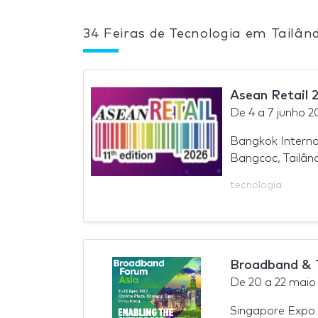
34 Feiras de Tecnologia em Tailân
Asean Retail 
De
4
a
7 junho 2
Bangkok Interna
Bangcoc, Tailân
tecnologia
Broadband & 
De
20
a
22 maio
Singapore Expo