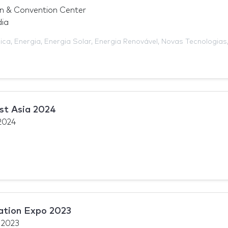
on & Convention Center
dia
ica
,
Energia
,
Energia Solar
,
Energia Renovável
,
Novas Tecnologias
st Asia 2024
 2024
tion Expo 2023
 2023