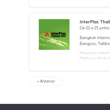
InterPlas Tha
De
22
a
25 junho
Bangkok Interna
Bangcoc, Tailân
Máquinas
,
Indústr
Plásticos
,
feiras i
« Anterior