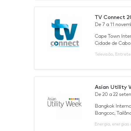
TV Connect 2
De
7
a
11 novem
Cape Town Inter
Cidade de Cabo,
Televisão
,
Entret
Asian Utility
De
20
a
22 sete
Bangkok Interna
Bangcoc, Tailân
Energia
,
energias 