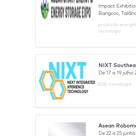
Impact Exhibiti
Bangcoc, Tailân
produção energét
tecnologia
NIXT Southea
De
17
a
19 julho
B2B
,
tecnologia
Asean Roboma
De
22
a
25 junho