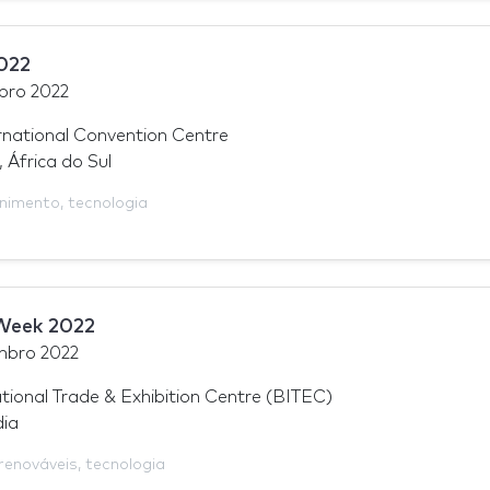
022
bro 2022
national Convention Centre
 África do Sul
enimento
,
tecnologia
 Week 2022
mbro 2022
tional Trade & Exhibition Centre (BITEC)
dia
renováveis
,
tecnologia