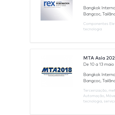
Bangkok Interna
Bangcoc, Tailân
Componentes Ele
tecnologia
MTA Asia 202
De
10
a
13 maio
Bangkok Interna
Bangcoc, Tailân
Terceirização
,
met
Automação
,
Móve
tecnologia
,
serviç