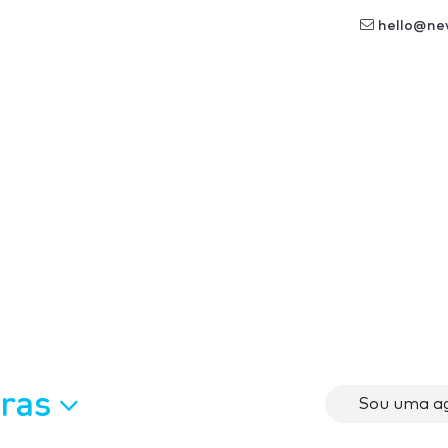
hello@ne
oras
Sou uma ag