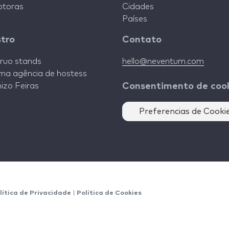
toras
Cidades
Países
stro
Contato
ruo stands
hello@neventum.com
ma agência de hostess
izo Feiras
Consentimento de coo
Preferencias de Cooki
lítica de Privacidade
|
Política de Cookies