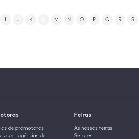
I
J
K
L
M
N
O
P
Q
R
S
otoras
Feiras
ias de promotoras
As nossas feiras
es com agências de
Setores