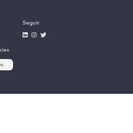
Seguir
kies
es