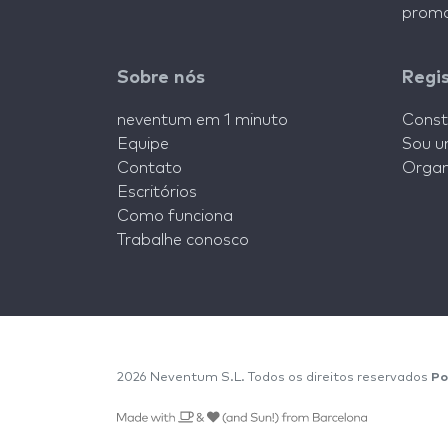
promo
Sobre nós
Regi
neventum em 1 minuto
Const
Equipe
Sou u
Contato
Organ
Escritórios
Como funciona
Trabalhe conosco
2026 Neventum S.L. Todos os direitos reservados
Po