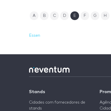
A
B
C
D
E
F
G
H
Essen
Stands
Prom
Cidades com fornecedores de
Agênc
stands
Cidad