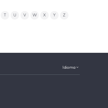
T
U
V
W
X
Y
Z
Idioma