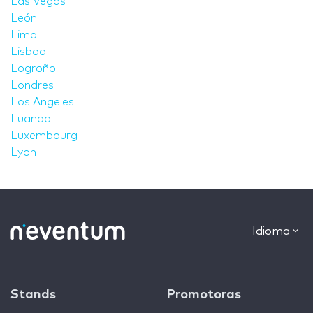
Las Vegas
León
Lima
Lisboa
Logroño
Londres
Los Angeles
Luanda
Luxembourg
Lyon
Idioma
Stands
Promotoras