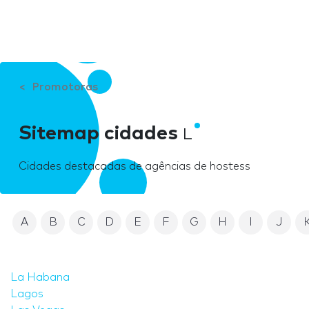
Promotoras
Sitemap cidades
L
Cidades destacadas de agências de hostess
A
B
C
D
E
F
G
H
I
J
La Habana
Lagos