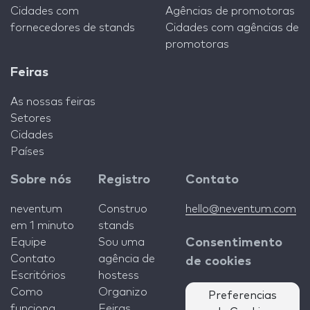
Cidades com
Agências de promotoras
fornecedores de stands
Cidades com agências de
promotoras
Feiras
As nossas feiras
Setores
Cidades
Países
Sobre nós
Registro
Contato
neventum
Construo
hello@neventum.com
em 1 minuto
stands
Equipe
Sou uma
Consentimento
Contato
agência de
de cookies
Escritórios
hostess
Como
Organizo
Preferencias
funciona
Feiras