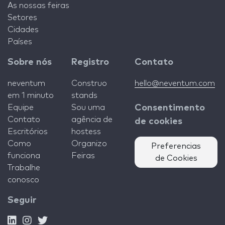
As nossas feiras
Setores
Cidades
Países
Sobre nós
Registro
Contato
neventum
Construo
hello@neventum.com
em 1 minuto
stands
Equipe
Sou uma
Consentimento
Contato
agência de
de cookies
Escritórios
hostess
Como
Organizo
Preferencias
funciona
Feiras
de Cookies
Trabalhe
conosco
Seguir