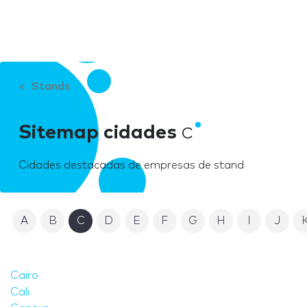
Stands
Sitemap cidades
C
Cidades destacadas de empresas de stand
A
B
C
D
E
F
G
H
I
J
Cairo
Cali