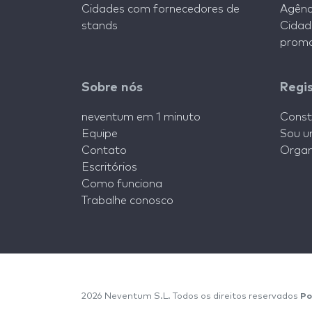
Cidades com fornecedores de
Agênc
stands
Cidad
promo
Sobre nós
Regi
neventum em 1 minuto
Const
Equipe
Sou u
Contato
Organ
Escritórios
Como funciona
Trabalhe conosco
2026 Neventum S.L. Todos os direitos reservados
Po