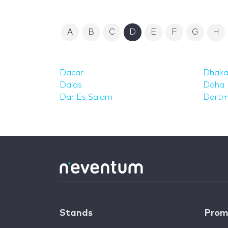
A
B
C
D
E
F
G
H
Dacar
Dhak
Dalas
Doha
Dar Es Salam
Dortm
Stands
Prom