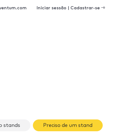
ventum.com
Iniciar sessão | Cadastrar-se
o stands
Preciso de um stand