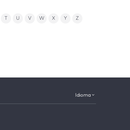
T
U
V
W
X
Y
Z
Idioma