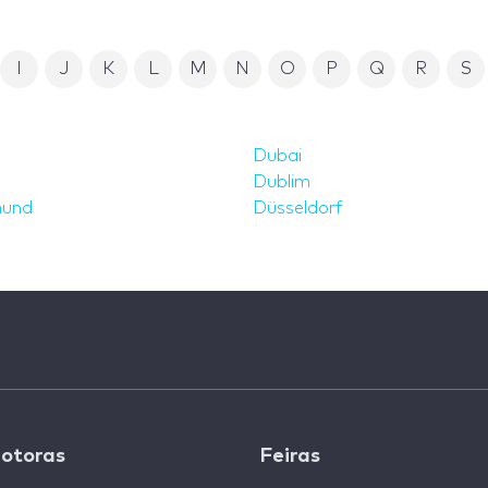
I
J
K
L
M
N
O
P
Q
R
S
a
Dubai
Dublim
und
Düsseldorf
otoras
Feiras