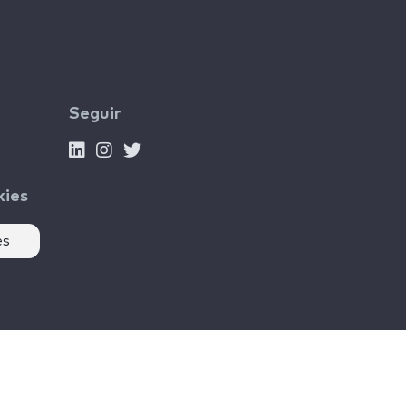
Seguir
kies
es