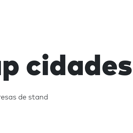
p cidade
esas de stand