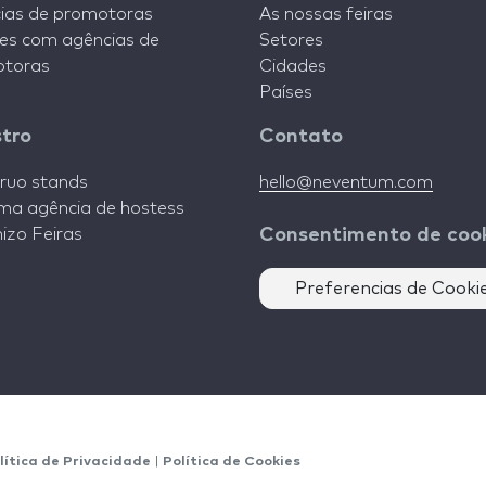
ias de promotoras
As nossas feiras
es com agências de
Setores
toras
Cidades
Países
stro
Contato
ruo stands
hello@neventum.com
ma agência de hostess
izo Feiras
Consentimento de coo
Preferencias de Cooki
lítica de Privacidade
|
Política de Cookies