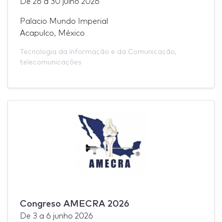
De
26
a
30 julho 2026
Palacio Mundo Imperial
Acapulco, México
Tecnologia da Informação e da Comunicação
,
telecomunicações
Congreso AMECRA 2026
De
3
a
6 junho 2026