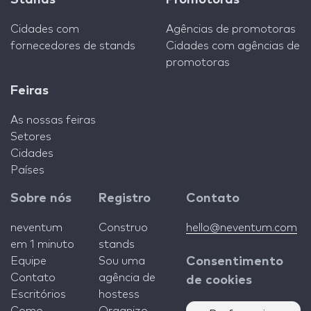
Cidades com
Agências de promotoras
fornecedores de stands
Cidades com agências de
promotoras
Feiras
As nossas feiras
Setores
Cidades
Países
Sobre nós
Registro
Contato
neventum
Construo
hello@neventum.com
em 1 minuto
stands
Equipe
Sou uma
Consentimento
Contato
agência de
de cookies
Escritórios
hostess
Como
Organizo