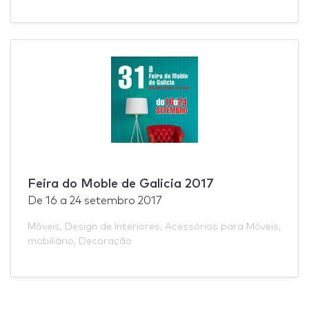
Feira do Moble de Galicia 2017
De
16
a
24 setembro 2017
Móveis
,
Design de Interiores
,
Acessórios para Móveis
,
mobiliário
,
Decoração