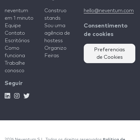
neventum
Construo
hello@neventum.com
em 1 minuto
stands
Equipe
Sou uma
Consentimento
Contato
agência de
de cookies
Escritórios
hostess
Como
Organizo
Preferencias
funciona
Feiras
de Cookies
Trabalhe
conosco
Seguir
2026 Neventum S.L. Todos os direitos reservados
Política de