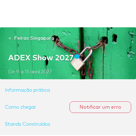
Feiras Singapura
ADEX Show 2027
De
9
a
11 abril 2027
Informação prática
Como chegar
Notificar um erro
Stands Construídos