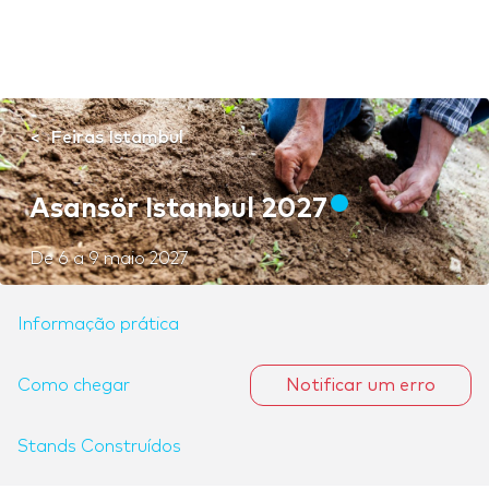
Feiras Istambul
Asansör Istanbul 2027
De
6
a
9 maio 2027
Informação prática
Como chegar
Notificar um erro
Stands Construídos