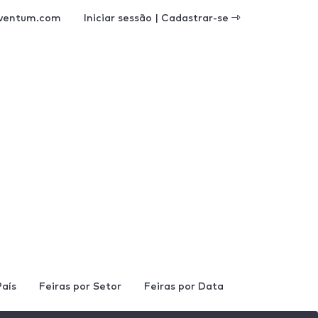
ventum.com
Iniciar sessão | Cadastrar-se
País
Feiras por Setor
Feiras por Data