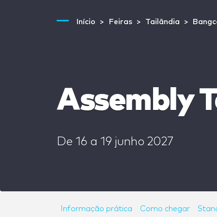
Início
Feiras
Tailândia
Bangc
Assembly T
De
16
a
19 junho 2027
Informação prática
Como chegar
Stan