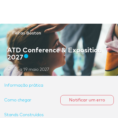
Feiras Boston
ATD Conference & Exposition
2027
De
16
a
19 maio 2027
Informação prática
Como chegar
Notificar um erro
Stands Construídos