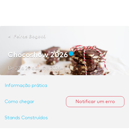
Feiras Bogotá
Chocoshow 2026
De
27
a
29 outubro 2026
Informação prática
Como chegar
Notificar um erro
Stands Construídos