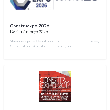
Construexpo 2026
De
4
a
7 março 2026
Máquinas para Construção
,
material de construção
,
Construtora
,
Arquiteto
,
construção