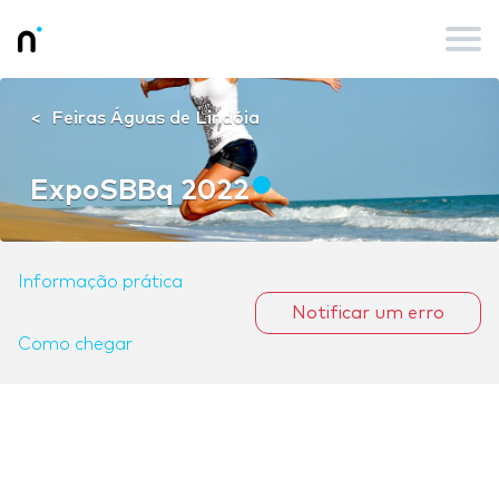
Feiras Águas de Lindóia
ExpoSBBq 2022
Informação prática
Notificar um erro
Como chegar