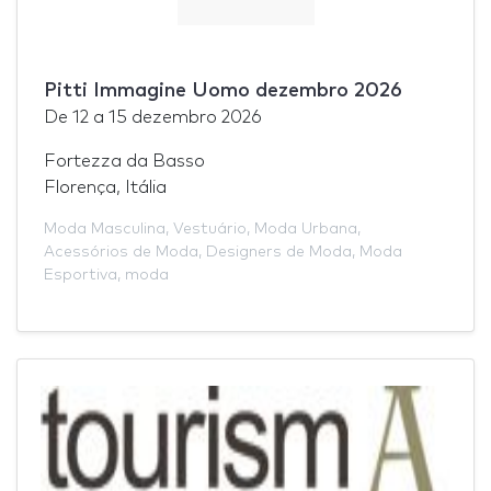
Pitti Immagine Uomo dezembro 2026
De
12
a
15 dezembro 2026
Fortezza da Basso
Florença, Itália
Moda Masculina
,
Vestuário
,
Moda Urbana
,
Acessórios de Moda
,
Designers de Moda
,
Moda
Esportiva
,
moda