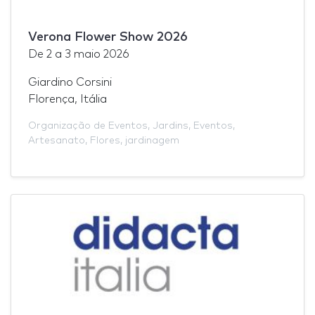
Verona Flower Show 2026
De
2
a
3 maio 2026
Giardino Corsini
Florença, Itália
Organização de Eventos
,
Jardins
,
Eventos
,
Artesanato
,
Flores
,
jardinagem