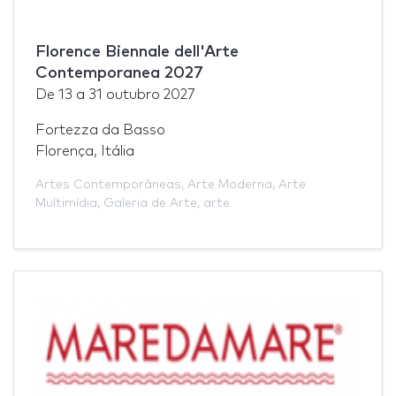
Florence Biennale dell'Arte
Contemporanea 2027
De
13
a
31 outubro 2027
Fortezza da Basso
Florença, Itália
Artes Contemporâneas
,
Arte Moderna
,
Arte
Multimídia
,
Galeria de Arte
,
arte