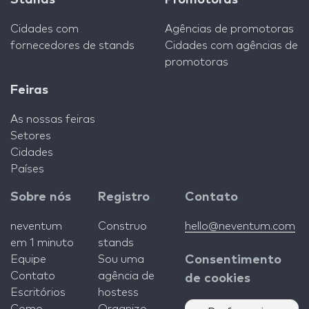
Stands
Promotoras
Cidades com
Agências de promotoras
fornecedores de stands
Cidades com agências de
promotoras
Feiras
As nossas feiras
Setores
Cidades
Países
Sobre nós
Registro
Contato
neventum
Construo
hello@neventum.com
em 1 minuto
stands
Equipe
Sou uma
Consentimento
Contato
agência de
de cookies
Escritórios
hostess