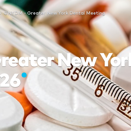
GNYDM - Greater New York Dental Meeting
eater New Yor
026