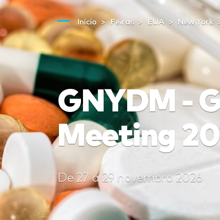
Início
Feiras
EUA
New York
GNYDM - Gr
Meeting 2
De
27
a
29 novembro 2026