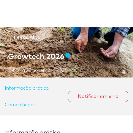
Feiras Aksu
Growtech 2026
De
24
a
27 novembro 2026
Informação prática
Notificar um erro
Como chegar
Informação prática