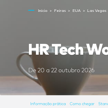
Início
Feiras
EUA
Las Vegas
HR Tech Wo
De
20
a
22 outubro 2026
Informação prática
Como chegar
Stan