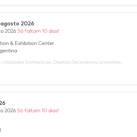
 agosto 2026
to 2026
Só faltam 10 dias!
ion & Exhibition Center
rgentina
o
,
Utilidades Domésticas
,
Objetos Decorativos
,
presentes
,
26
to 2026
Só faltam 10 dias!
l