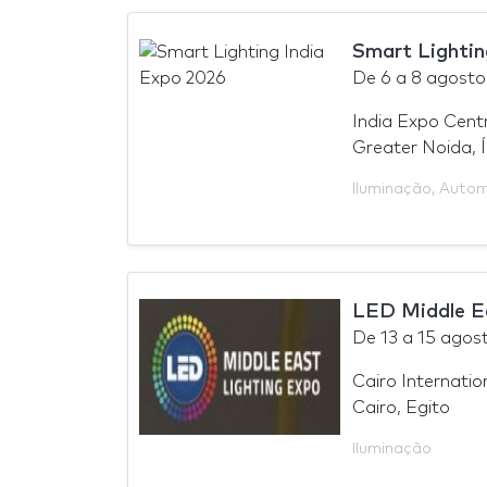
Smart Lightin
De
6
a
8 agosto
India Expo Cent
Greater Noida, Í
Iluminação
,
Autom
LED Middle E
De
13
a
15 agos
Cairo Internati
Cairo, Egito
Iluminação