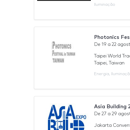
Iluminação
Photonics Fes
De
19
a
22 agos
Taipei World Tr
Taipei, Taiwan
Energia
,
Iluminaç
Asia Building
De
27
a
29 agos
Jakarta Convent