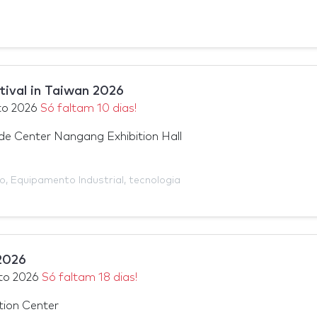
tival in Taiwan 2026
to 2026
Só faltam 10 dias!
ade Center Nangang Exhibition Hall
ão
,
Equipamento Industrial
,
tecnologia
 2026
to 2026
Só faltam 18 dias!
ion Center