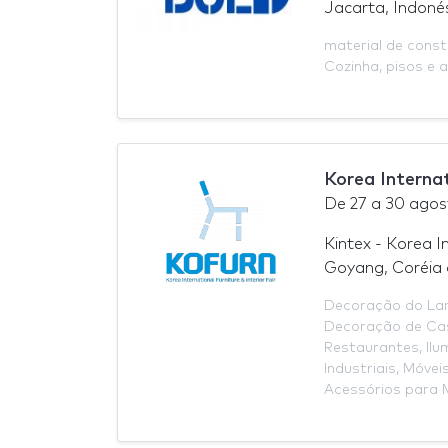
Jacarta, Indoné
material de cons
Cozinha
,
pisos e a
Korea Internat
De
27
a
30 agos
Kintex - Korea I
Goyang, Coréia 
Decoração do La
Decoração de Ca
Restaurantes
,
Ilu
Industriais
,
Móveis
Acessórios para 