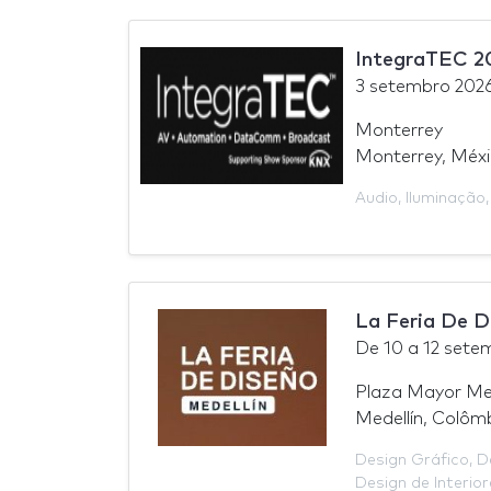
IntegraTEC 2
3 setembro 202
Monterrey
Monterrey, Méx
Audio
,
Iluminação
La Feria De D
De
10
a
12 sete
Plaza Mayor Med
Medellín, Colôm
Design Gráfico
,
D
Design de Interior