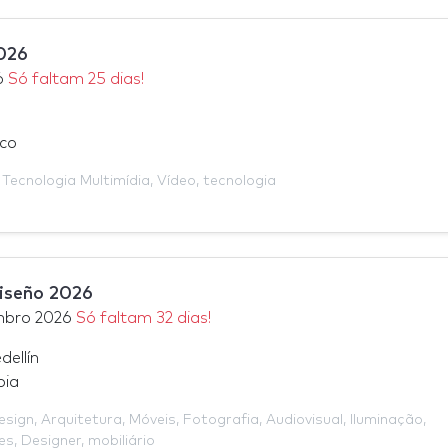
026
6
Só faltam 25 dias!
ico
,
Tecnologia Multimídia
,
Vídeo
,
tecnologia
iseño 2026
mbro 2026
Só faltam 32 dias!
ellín
bia
esign
,
Arquitetura
,
Móveis
,
Fotografia
,
Audiovisual
,
Iluminação
,
es
,
Designer
,
mobiliário