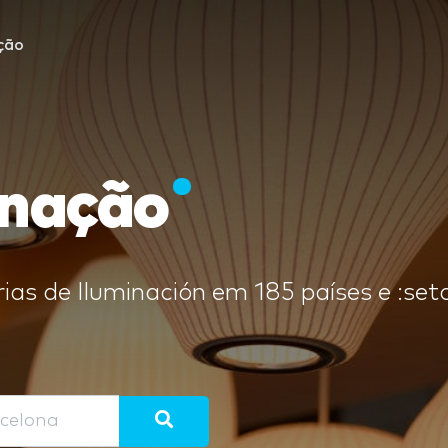
ção
inação
rias de Iluminación em 185 países e :set