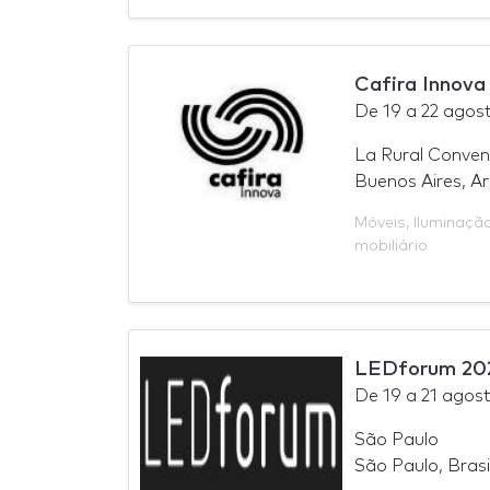
Cafira Innova
De
19
a
22 agos
La Rural Convent
Buenos Aires, A
Móveis
,
Iluminaçã
mobiliário
LEDforum 20
De
19
a
21 agos
São Paulo
São Paulo, Brasi