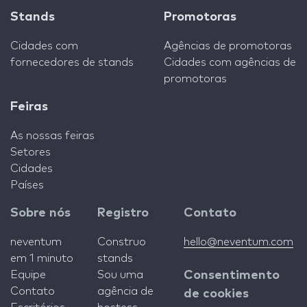
Stands
Promotoras
Cidades com
Agências de promotoras
fornecedores de stands
Cidades com agências de
promotoras
Feiras
As nossas feiras
Setores
Cidades
Países
Sobre nós
Registro
Contato
neventum
Construo
hello@neventum.com
em 1 minuto
stands
Equipe
Sou uma
Consentimento
Contato
agência de
de cookies