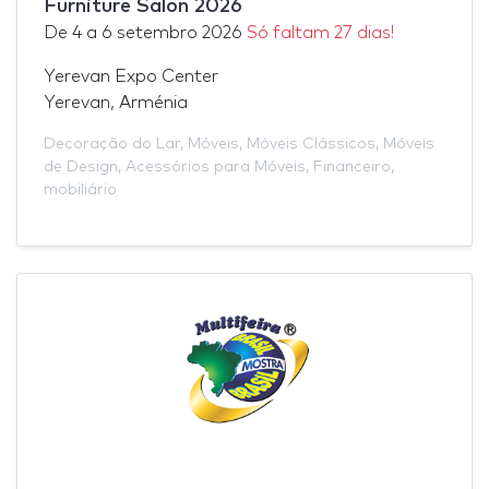
Furniture Salon 2026
De
4
a
6 setembro 2026
Só faltam 27 dias!
Yerevan Expo Center
Yerevan, Arménia
Decoração do Lar
,
Móveis
,
Móveis Clássicos
,
Móveis
de Design
,
Acessórios para Móveis
,
Financeiro
,
mobiliário