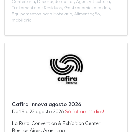
Confeitaria
,
Decoração do Lar
,
Água
,
Viticultura
,
Tratamento de Resíduos
,
Gastronomia
,
bebidas
,
Equipamentos para Hotelaria
,
Alimentação
,
mobiliário
Cafira Innova agosto 2026
De
19
a
22 agosto 2026
Só faltam 11 dias!
La Rural Convention & Exhibition Center
Buenos Aires, Argentina