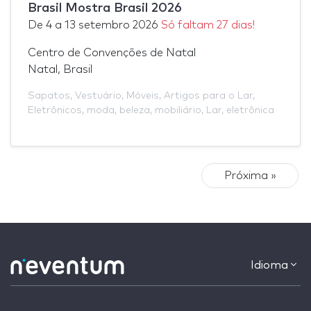
Brasil Mostra Brasil 2026
De
4
a
13 setembro 2026
Só faltam 27 dias!
Centro de Convenções de Natal
Natal, Brasil
Sapatos
,
Vestuário
,
Móveis
,
Artigos para o Lar
,
Eletrônicos
,
moda
,
beleza
,
mobiliário
,
Lar
,
eletrônica
Próxima »
Idioma