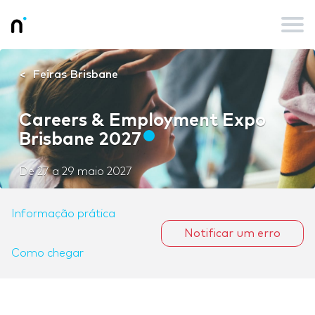
Feiras Brisbane
Careers & Employment Expo
Brisbane 2027
De
27
a
29 maio 2027
Informação prática
Notificar um erro
Como chegar