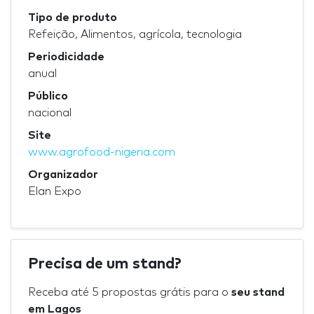
Tipo de produto
Refeição, Alimentos, agrícola, tecnologia
Periodicidade
anual
Público
nacional
Site
www.agrofood-nigeria.com
Organizador
Elan Expo
Precisa de um stand?
Receba até 5 propostas grátis para o
seu stand
em Lagos