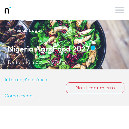
Feiras Lagos
Nigeria AgroFood 2027
De
16
a
18 março 2027
Informação prática
Notificar um erro
Como chegar