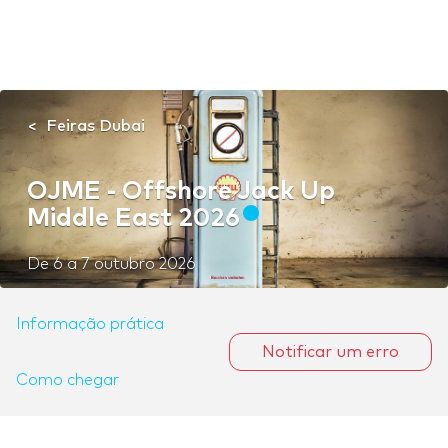
Feiras Dubai
OJME - Offshore Jack Up
Middle East 2026
De
6
a
7 outubro 2026
Informação prática
Notificar um erro
Como chegar